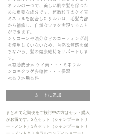
ネラルの一つで、美しい肌や髪を保つた
めに重要な成分です。超微粒子のケイ素
ミネラルを配合したリルカは、毛髪内部
から補修し、自然なツヤを実現すること
ができます。
シリコーンや油分などのコーティング剤
を使用していないため、自然な質感を保
ちながら、髪の健康維持をサポートしま
す。
≪有効成分≫ ケイ素・・・ミネラル
シロキクラゲ多糖体・・・保湿
≪香り≫無香料
カートに追加
まとめて定期便をご検討中の方はセット購入
がお得です。2点セット（シャンプー＆トリ
ートメント）3点セット（シャンプー＆トリ
ートメント＆ミネラルコンディショナー）。