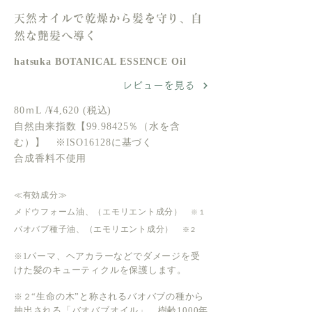
天然オイルで乾燥から髪を守り、自
然な艶髪へ導く
hatsuka BOTANICAL ESSENCE Oil
レビューを見る
80ｍL /¥4,620 (税込)
自然由来指数【99.98425％（水を含
む）】 ※ISO16128に基づく
合成香料不使用
≪有効成分≫
メドウフォーム油、（エモリエント成分）
※１
バオバブ種子油、（エモリエント成分）
※２
パーマ、ヘアカラーなどでダメージを受
※1
けた髪のキューティクルを保護します。
“生命の木”と称されるバオバブの種から
※２
抽出される「バオバブオイル」。樹齢1000年