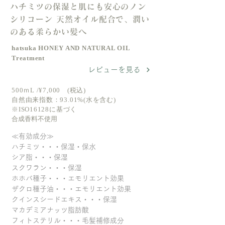
ハチミツの保湿と肌にも安心のノン
シリコーン 天然オイル配合で、潤い
のある柔らかい髪へ
hatsuka HONEY AND NATURAL OIL
Treatment
レビューを見る
500ｍL /¥7,000 (税込)
自然由来指数：93.01%(水を含む)
※ISO16128に基づく
合成香料不使用
≪有効成分≫
ハチミツ・・・保湿・保水
シア脂・・・保湿
スクワラン・・・保湿
ホホバ種子・・・エモリエント効果
ザクロ種子油・・・エモリエント効果
クインスシードエキス・・・保湿
マカデミアナッツ脂肪酸
フィトステリル・・・毛髪補修成分