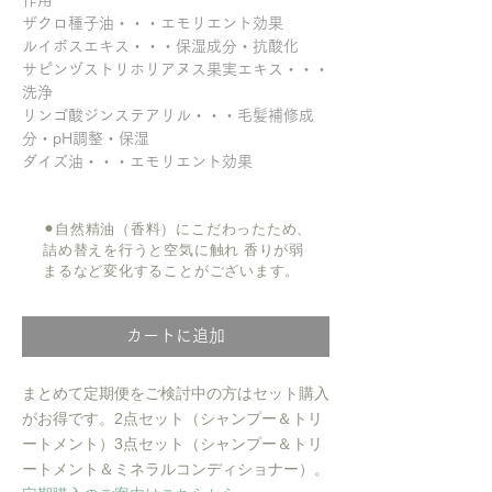
ザクロ種子油・・・エモリエント効果
ルイボスエキス・・・保湿成分・抗酸化
サピンヅストリホリアヌス果実エキス・・・
洗浄
リンゴ酸ジンステアリル・・・毛髪補修成
分・pH調整・保湿
ダイズ油・・・エモリエント効果
​⚫︎
自然精油（香料）にこだわったため、
詰め替えを行うと空気に触れ 香りが弱
まるなど変化することがございます。
カートに追加
まとめて定期便をご検討中の方はセット購入
がお得です。2点セット（シャンプー＆トリ
ートメント）3点セット（シャンプー＆トリ
ートメント＆ミネラルコンディショナー）。