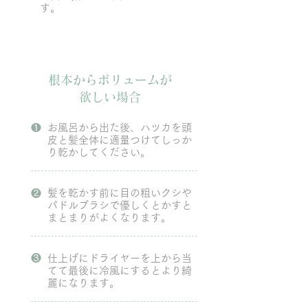
す。
​根本からボリュームが
欲しい場合
❶
お風呂から出た後、ハツカを頭
皮と髪全体に適量つけてしっか
り乾かしてください。
​❷
髪を乾かす前に目の粗いクシや
パドルブラシで優しくとかすと
まとまりがよくなります。
❸
仕上げにドライヤーを上から当
てて最後に冷風にするとより綺
麗になります。