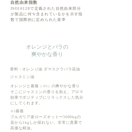
自然由来指数
ISO16128で定義された自然由来部分
が製品に何％含まれているかを示す指
数で国際的に定められた基準
オレンジとバラの
爽やかな香り
香料：オレンジ油 ダマスクラバラ花油
ジャスミン油
オレンジと薔薇
の爽やかな香り
（
※1）
そこにジャスミンの
香りを加え、アロマ
効果でポジティブにリラックスした気分
にしてくれます。
薔薇
※1
ブルガリア産ローズ
オットー
5000kgの
花から1kgしか採れない、非常に貴重で
高価な精油。