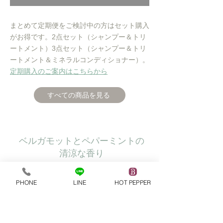
まとめて定期便をご検討中の方はセット購入
がお得です。2点セット（シャンプー＆トリ
ートメント）3点セット（シャンプー＆トリ
ートメント＆ミネラルコンディショナー）。
​定期購入のご案内はこちらから
すべての商品を見る
ベルガモットとペパーミントの
清涼な香り
みずみずしいベルガモットとレモンに、
PHONE
LINE
HOT PEPPER
スターアニスとペパーミントが響き合
い、澄んだ朝の空気のような清涼感を描
きます。グリーンティとリーフィーグリ
ーンが穏やかに広がり、落ち着いた気品
と内なる静けさを感じさせるミドルノー