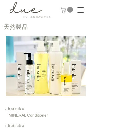
​天然製品
/
hatsuka
MINERAL Conditioner
/ hatsuka