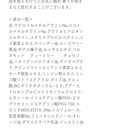
詰め替えを行うと空気に触れ 香りが弱ま
るなど変化することがございます。
＜成分一覧＞
水,ラウロイルメチルアラニンNa,ココイ
ルメチルタウリンNa,ラウリルヒドロキシ
スルタイン,コカミドプロピルベタイン,ユ
ズ果実エキス,ラベンダー油,ローズマリー
葉油,ザクロ種子油,ルイボスエキス,ベル
ガモット ,ティーツリー ,チョウジ
油,ニオイテンジクアオイ油,ダイズペプチ
ド,サピンヅストリホリアシス果実エキス,
キハダ樹皮エキス,ニンジン根エキス,リン
ゴ酸ジイソステアリル,ダイズ油,クエン
酸,BG,ポリクオタニウム−１０,グアーヒ
ドロキシプロピルトリモニウムクロリド,
エタノール,イソステアリン酸PEG−２０
グリセリン,ジステアリン酸PEG-150,コ
カミドMEA,EDTA-2Na,トコフェロール,
安息香酸Na,フェノキシエタノール,オレ
ンジ油,ダマスクラバラ花油,ジャスミン油